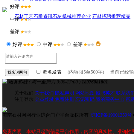
好评
石材工艺
石雕资讯
石材机械
推荐企业
石材招聘
推荐精品
中评
差评
好评
中评
差评
匿名发表
(内容限5至500字) 当前已经
服务热线 ( 周一至周六 9:00-17:00 )
18976081801
关于我们
关于我们
隐私声明
网站地图
诚聘英才
联系我
注册登录
会员登录
免费注册
忘记密码
我的商务中心
帮
海南石材网网行业综合门户平台版权所有
琼ICP备19001359号
免责声明：本站只起到信息平台作用，内容的真实性、准确性