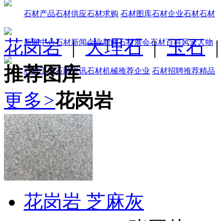
石材产品
石材供应
石材求购
石材图库
石材企业
石材石材
花岗岩
|
大理石
|
玉石
新闻中心
石材新闻
企业新闻
石材展会
石材百科
风云人物
推荐图库
石材工艺
石雕资讯
石材机械
推荐企业
石材招聘
推荐精品
更多
>
花岗岩
花岗岩 芝麻灰