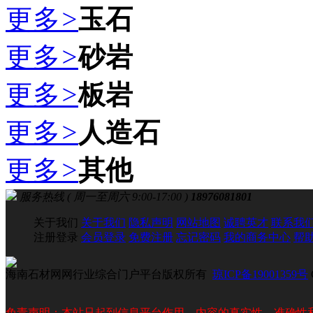
更多
>
玉石
更多
>
砂岩
更多
>
板岩
更多
>
人造石
更多
>
其他
服务热线 ( 周一至周六 9:00-17:00 )
18976081801
关于我们
关于我们
隐私声明
网站地图
诚聘英才
联系我
注册登录
会员登录
免费注册
忘记密码
我的商务中心
帮
海南石材网网行业综合门户平台版权所有
琼ICP备19001359号
免责声明：本站只起到信息平台作用，内容的真实性、准确性