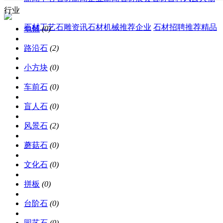
行业
石材工艺
石雕资讯
石材机械
推荐企业
石材招聘
推荐精品
地铺
(0)
路沿石
(2)
小方块
(0)
车前石
(0)
盲人石
(0)
风景石
(2)
蘑菇石
(0)
文化石
(0)
拼板
(0)
台阶石
(0)
园艺石
(0)