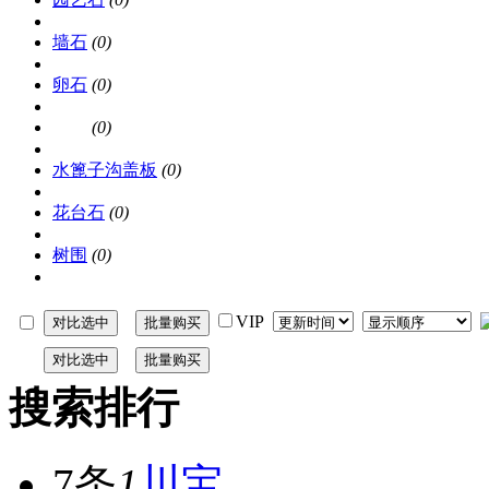
墙石
(0)
卵石
(0)
其他
(0)
水篦子沟盖板
(0)
花台石
(0)
树围
(0)
VIP
搜索排行
7条
1
川宝