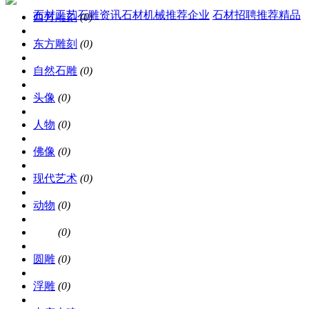
石材工艺
石雕资讯
石材机械
推荐企业
石材招聘
推荐精品
西方雕刻
(0)
东方雕刻
(0)
自然石雕
(0)
头像
(0)
人物
(0)
佛像
(0)
现代艺术
(0)
动物
(0)
影雕
(0)
圆雕
(0)
浮雕
(0)