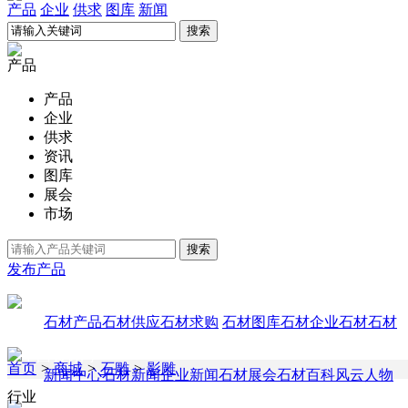
产品
企业
供求
图库
新闻
产品
产品
企业
供求
资讯
图库
展会
市场
发布产品
石材产品
石材供应
石材求购
石材图库
石材企业
石材石材
首页
>
商城
>
石雕
>
影雕
新闻中心
石材新闻
企业新闻
石材展会
石材百科
风云人物
行业