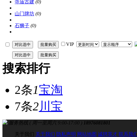
寺庙古建
(0)
山门牌坊
(0)
石狮子
(0)
VIP
搜索排行
2条
1
宝淘
7条
2
川宝
服务热线 ( 周一至周六 9:00-17:00 )
18976081801
关于我们
关于我们
隐私声明
网站地图
诚聘英才
联系我