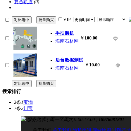
复合轨道
(0)
VIP
手扶磨机
￥
100.00
海南石材网
后台数据测试
￥
10.00
海南石材网
搜索排行
2条
1
宝淘
7条
2
川宝
服务热线 ( 周一至周六 9:00-17:00 )
18976081801
关于我们
关于我们
隐私声明
网站地图
诚聘英才