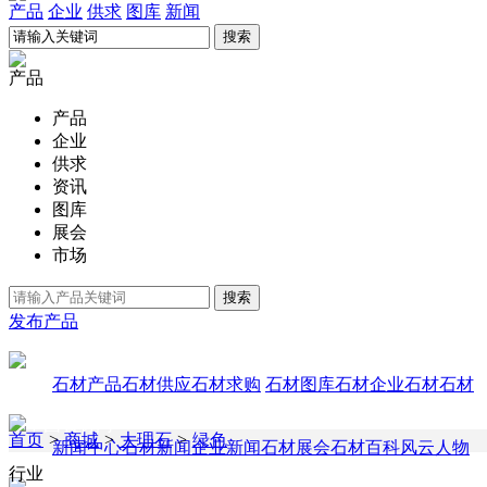
产品
企业
供求
图库
新闻
产品
产品
企业
供求
资讯
图库
展会
市场
发布产品
石材产品
石材供应
石材求购
石材图库
石材企业
石材石材
首页
>
商城
>
大理石
>
绿色
新闻中心
石材新闻
企业新闻
石材展会
石材百科
风云人物
行业