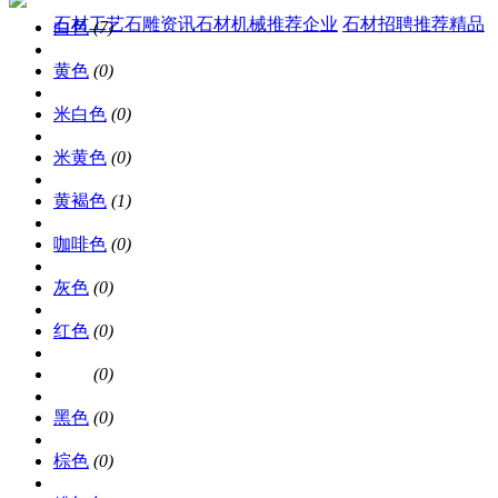
石材工艺
石雕资讯
石材机械
推荐企业
石材招聘
推荐精品
白色
(7)
黄色
(0)
米白色
(0)
米黄色
(0)
黄褐色
(1)
咖啡色
(0)
灰色
(0)
红色
(0)
绿色
(0)
黑色
(0)
棕色
(0)