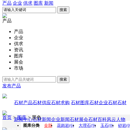
产品
企业
供求
图库
新闻
产品
产品
企业
供求
资讯
图库
展会
市场
发布产品
石材产品
石材供应
石材求购
石材图库
石材企业
石材石材
首页
>
图库
>
黑色
新闻中心
石材新闻
企业新闻
石材展会
石材百科
风云人物
图库分类
全部
花岗岩(6)
大理石(9)
玉石(0)
砂岩(0