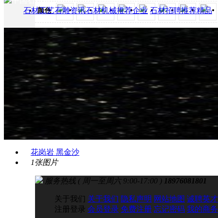
石材工艺
石雕资讯
石材机械
推荐企业
石材招聘
推荐精品
颜色
花岗岩 黑金沙
1张图片
服务热线 ( 周一至周六 9:00-17:00 )
18976081801
关于我们
关于我们
隐私声明
网站地图
诚聘英才
注册登录
会员登录
免费注册
忘记密码
我的商务