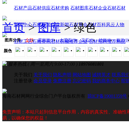
石材产品
石材供应
石材求购
石材图库
石材企业
石材石材
首页
>
图库
>
绿色
新闻中心
石材新闻
企业新闻
石材展会
石材百科
风云人物
图库分类
全部
花岗岩(6)
大理石(9)
玉石(0)
砂岩(0)
板岩(0
石材工艺
石雕资讯
石材机械
推荐企业
石材招聘
推荐精品
颜色
服务热线 ( 周一至周六 9:00-17:00 )
18976081801
关于我们
关于我们
隐私声明
网站地图
诚聘英才
联系我
注册登录
会员登录
免费注册
忘记密码
我的商务中心
帮
海南石材网网行业综合门户平台版权所有
琼ICP备19001359号
免责声明：本站只起到信息平台作用，内容的真实性、准确性
易，以确保您的权益！