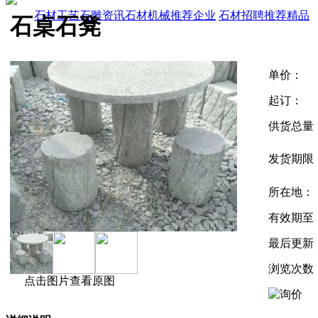
石材工艺
石雕资讯
石材机械
推荐企业
石材招聘
推荐精品
石桌石凳
单价：
起订：
供货总量
发货期限
所在地：
有效期至
最后更新
浏览次数
点击图片查看原图