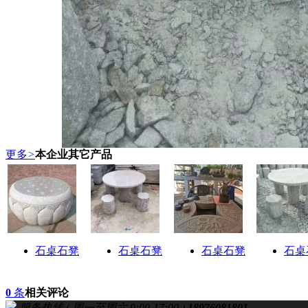
更多
>
本企业其它产品
石桌石凳
石桌石凳
石桌石凳
石桌
0
条
相关评论
服务热线 ( 周一至周六 9:00-17:00 )
18976081801